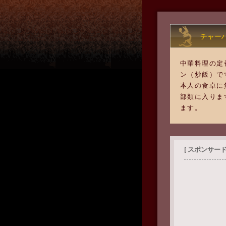
チャー
中華料理の定
ン（炒飯）で
本人の食卓に
部類に入りま
ます。
[ スポンサード