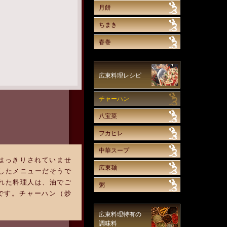
月餅
ちまき
春巻
広東料理レシピ
チャーハン
八宝菜
フカヒレ
中華スープ
ははっきりされていませ
広東麺
したメニューだそうで
れた料理人は、油でご
粥
です。チャーハン（炒
広東料理特有の
調味料