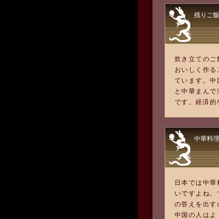
残りご
炊き立てのご
おいしく作る
ています。中
と中華まんで
です。経済的
中華料
日本では中華
いですよね。
の答えを出す
中国の人はよ