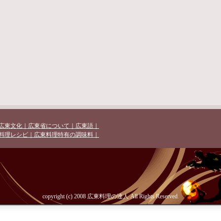
広東文化
｜広東省について
｜広東語｜
料理レシピ
｜広東料理特有の調味料｜
copyright (c) 2008 広東料理の達人 All Rights Reserved.