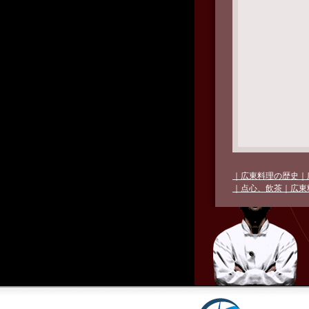
｜広東料理の歴史
｜
｜点心、飲茶
｜広東