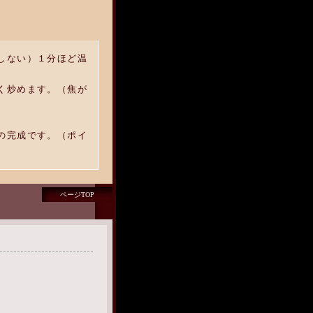
しない）１分ほど温
く炒めます。（焦が
の完成です。（ポイ
ページTOP