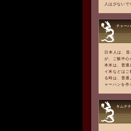
人は少ないで
チャー
日本人は、昔
が、ご飯中心
本米は、普通
イ米などはご
る時は、普通
ャーハンを作
キムチ