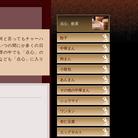
点心、飲茶
餃子
何と言ってもチャーハ
いつの間にか多くの日
中華まん
理の中でも「点心」の
なども「点心」に入り
肉まん
小龍包
あんまん
その他の中華まん
シュウマイ
ワンタン
杏仁豆腐
エッグタルト