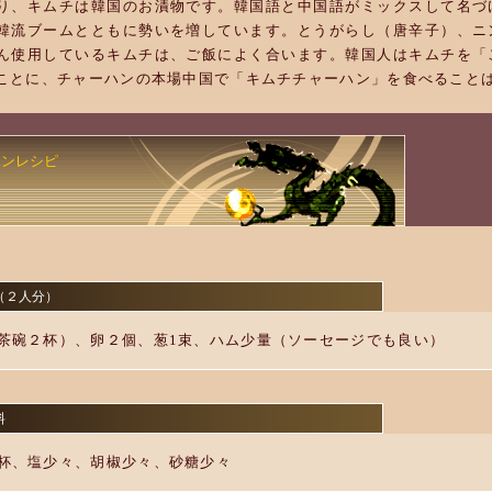
り、キムチは韓国のお漬物です。韓国語と中国語がミックスして名づ
韓流ブームとともに勢いを増しています。とうがらし（唐辛子）、ニ
ん使用しているキムチは、ご飯によく合います。韓国人はキムチを「
ことに、チャーハンの本場中国で「キムチチャーハン」を食べること
ハンレシピ
（２人分）
茶碗２杯）、卵２個、葱1束、ハム少量（ソーセージでも良い）
料
杯、塩少々、胡椒少々、砂糖少々