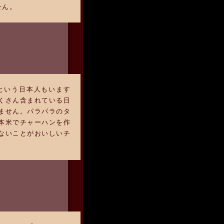
せん。
という日本人もいます
くさん含まれている日
ません。パラパラのタ
本米でチャーハンを作
ないことがおいしいチ