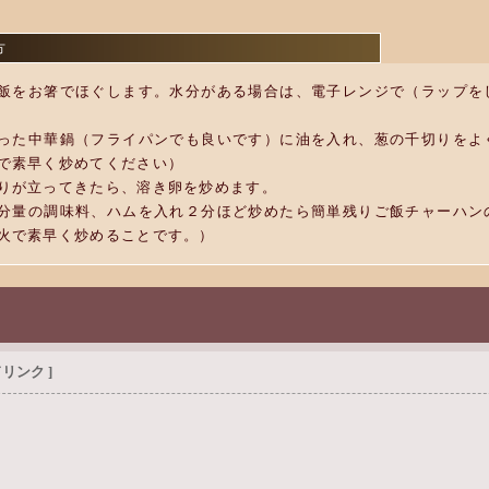
方
飯をお箸でほぐします。水分がある場合は、電子レンジで（ラップを
った中華鍋（フライパンでも良いです）に油を入れ、葱の千切りをよ
で素早く炒めてください）
りが立ってきたら、溶き卵を炒めます。
分量の調味料、ハムを入れ２分ほど炒めたら簡単残りご飯チャーハン
火で素早く炒めることです。）
リンク ]