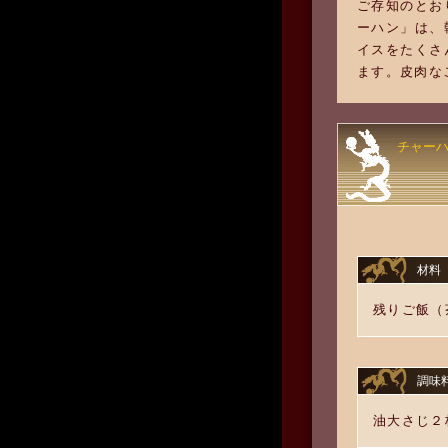
ご存知のとお
ーハン」は、
イスをたくさ
ます。皮肉な
チャー
材料
残りご飯（
調味
油大さじ２