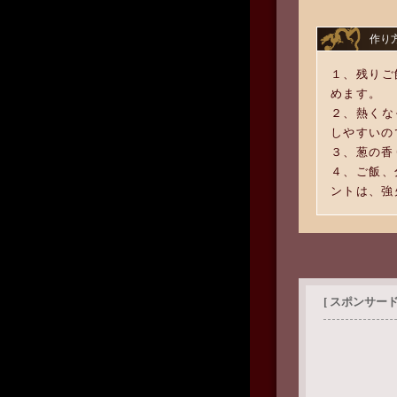
作り
１、残りご
めます。
２、熱くな
しやすいの
３、葱の香
４、ご飯、
ントは、強
[ スポンサード