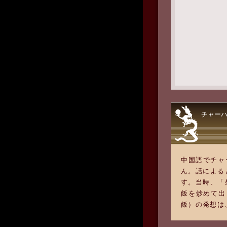
チャー
中国語でチャ
ん。話による
す。当時、「
飯を炒めて出
飯）の発想は