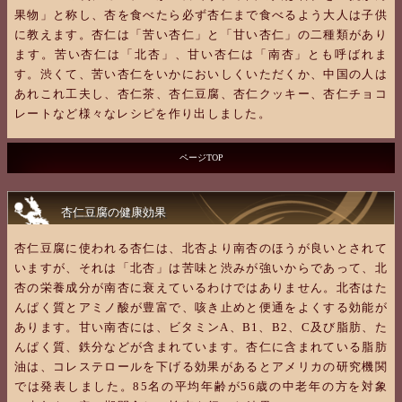
果物」と称し、杏を食べたら必ず杏仁まで食べるよう大人は子供
に教えます。杏仁は「苦い杏仁」と「甘い杏仁」の二種類があり
ます。苦い杏仁は「北杏」、甘い杏仁は「南杏」とも呼ばれま
す。渋くて、苦い杏仁をいかにおいしくいただくか、中国の人は
あれこれ工夫し、杏仁茶、杏仁豆腐、杏仁クッキー、杏仁チョコ
レートなど様々なレシピを作り出しました。
ページTOP
杏仁豆腐の健康効果
杏仁豆腐に使われる杏仁は、北杏より南杏のほうが良いとされて
いますが、それは「北杏」は苦味と渋みが強いからであって、北
杏の栄養成分が南杏に衰えているわけではありません。北杏はた
んぱく質とアミノ酸が豊富で、咳き止めと便通をよくする効能が
あります。甘い南杏には、ビタミンA、B1、B2、C及び脂肪、た
んぱく質、鉄分などが含まれています。杏仁に含まれている脂肪
油は、コレステロールを下げる効果があるとアメリカの研究機関
では発表しました。85名の平均年齢が56歳の中老年の方を対象