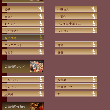
餃子
中華まん
肉まん
小龍包
あんまん
その他の中華まん
シュウマイ
ワンタン
杏仁豆腐
エッグタルト
月餅
ちまき
春巻
広東料理レシピ
チャーハン
八宝菜
フカヒレ
中華スープ
広東麺
粥
広東料理特有の