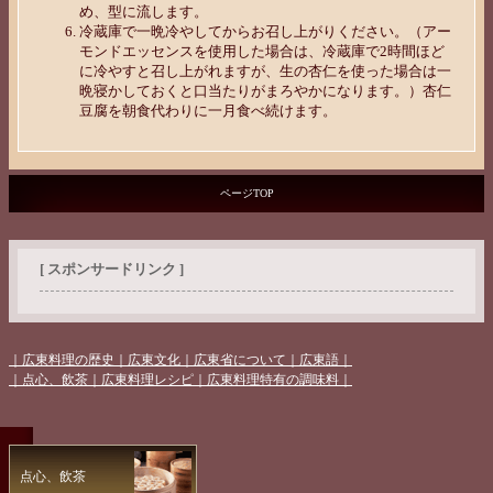
め、型に流します。
冷蔵庫で一晩冷やしてからお召し上がりください。（アー
モンドエッセンスを使用した場合は、冷蔵庫で2時間ほど
に冷やすと召し上がれますが、生の杏仁を使った場合は一
晩寝かしておくと口当たりがまろやかになります。）杏仁
豆腐を朝食代わりに一月食べ続けます。
ページTOP
[ スポンサードリンク ]
｜広東料理の歴史
｜広東文化
｜広東省について
｜広東語｜
｜点心、飲茶
｜広東料理レシピ
｜広東料理特有の調味料｜
点心、飲茶