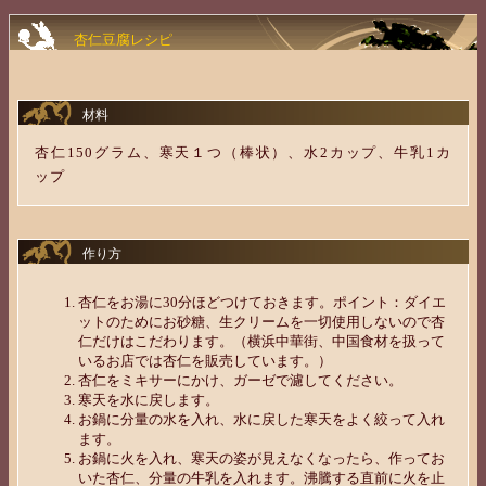
杏仁豆腐レシピ
材料
杏仁150グラム、寒天１つ（棒状）、水2カップ、牛乳1カ
ップ
作り方
杏仁をお湯に30分ほどつけておきます。ポイント：ダイエ
ットのためにお砂糖、生クリームを一切使用しないので杏
仁だけはこだわります。（横浜中華街、中国食材を扱って
いるお店では杏仁を販売しています。）
杏仁をミキサーにかけ、ガーゼで濾してください。
寒天を水に戻します。
お鍋に分量の水を入れ、水に戻した寒天をよく絞って入れ
ます。
お鍋に火を入れ、寒天の姿が見えなくなったら、作ってお
いた杏仁、分量の牛乳を入れます。沸騰する直前に火を止