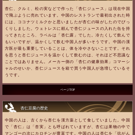
杏仁、クルミ、松の実などで作った「杏仁ジュース」は現在中国
で飛ぶように売れています。中国のレストランで最初出された時
には、ココナツミルクかと思いましたが杏仁の味がしたのでびっ
くりしました。ウェトレスに頼んで杏仁ジュースの入れた缶を持
ってきたところ、ラベルは「杏仁露」でした。冷たくして飲んで
もいいですが、温かくして飲む中国人が多いそうです。中国の漢
方医が最も重要していることは、体を冷やさないことです。それ
を思うと杏仁ジュースを温かくして飲むのは、それほど不思議な
ことではありません。メーカー側の「杏仁の健康効果」コマーシ
ャルのせいか、杏仁ジュースを箱で買う中国人が急増しているそ
うです。
ページTOP
杏仁豆腐の歴史
中国の人は、古くから杏仁を漢方薬として食していました。中国
で「杏仁」は「杏実」とも呼ばれていますが、杏仁は果物の中で
マンゴーの次にカロチンが豊富です。中国の人は杏仁を「抗がん