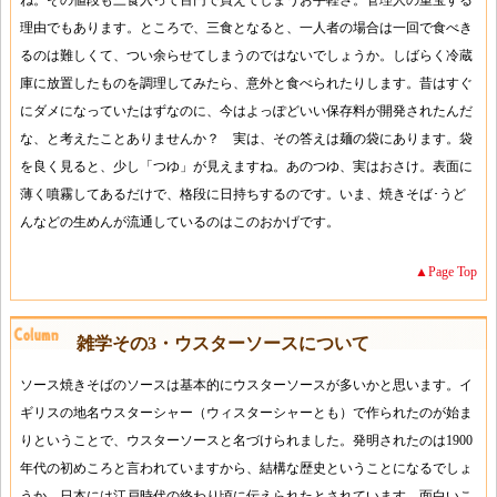
ね。その値段も三食入って百円で買えてしまうお手軽さ。管理人の重宝する
理由でもあります。ところで、三食となると、一人者の場合は一回で食べき
るのは難しくて、つい余らせてしまうのではないでしょうか。しばらく冷蔵
庫に放置したものを調理してみたら、意外と食べられたりします。昔はすぐ
にダメになっていたはずなのに、今はよっぽどいい保存料が開発されたんだ
な、と考えたことありませんか？ 実は、その答えは麺の袋にあります。袋
を良く見ると、少し「つゆ」が見えますね。あのつゆ、実はおさけ。表面に
薄く噴霧してあるだけで、格段に日持ちするのです。いま、焼きそば･うど
んなどの生めんが流通しているのはこのおかげです。
▲Page Top
雑学その3・ウスターソースについて
ソース焼きそばのソースは基本的にウスターソースが多いかと思います。イ
ギリスの地名ウスターシャー（ウィスターシャーとも）で作られたのが始ま
りということで、ウスターソースと名づけられました。発明されたのは1900
年代の初めころと言われていますから、結構な歴史ということになるでしょ
うか。日本には江戸時代の終わり頃に伝えられたとされています。面白いこ