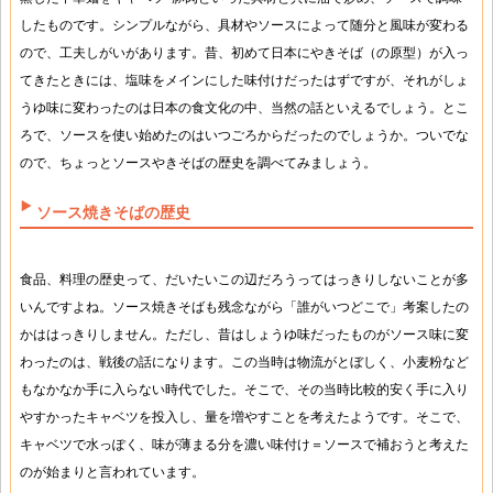
したものです。シンプルながら、具材やソースによって随分と風味が変わる
ので、工夫しがいがあります。昔、初めて日本にやきそば（の原型）が入っ
てきたときには、塩味をメインにした味付けだったはずですが、それがしょ
うゆ味に変わったのは日本の食文化の中、当然の話といえるでしょう。とこ
ろで、ソースを使い始めたのはいつごろからだったのでしょうか。ついでな
ので、ちょっとソースやきそばの歴史を調べてみましょう。
ソース焼きそばの歴史
食品、料理の歴史って、だいたいこの辺だろうってはっきりしないことが多
いんですよね。ソース焼きそばも残念ながら「誰がいつどこで」考案したの
かははっきりしません。ただし、昔はしょうゆ味だったものがソース味に変
わったのは、戦後の話になります。この当時は物流がとぼしく、小麦粉など
もなかなか手に入らない時代でした。そこで、その当時比較的安く手に入り
やすかったキャベツを投入し、量を増やすことを考えたようです。そこで、
キャベツで水っぽく、味が薄まる分を濃い味付け＝ソースで補おうと考えた
のが始まりと言われています。