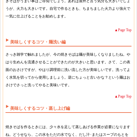
きそばがうまい事はご存知でしょう。あれは屋外と言う気分も大きいでしょ
うが、火力も大きいです。自宅で作るときも、ちまちました火力より強火で
一気に仕上げることをお勧めします。
▲Page Top
美味しくするコツ・麺洗い編
さっき雑学で触れましたが、今の焼きそばは麺が美味しくなりましたね。や
はり生めんを流通させることができたのが大きいと思います。さて、この表
面のおさけですが、やはり調理前に洗い流した方が美味しいです。洗ってよ
く水気を切ってから使用しましょう。逆にちょっと古いかな？という麺はお
さけでさっと洗ってやると美味いです。
▲Page Top
美味しくするコツ・蒸し上げ編
焼きそばを作るときには、少々水を足して蒸しあげる作業が必要になります
ね。どうせなら、この水をただの水でなく、だし汁･またはスープのもとを