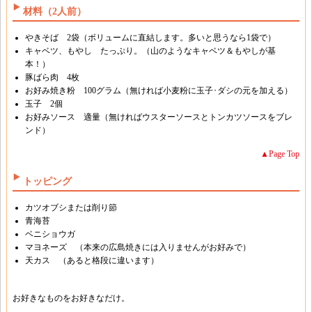
材料（2人前）
やきそば 2袋（ボリュームに直結します。多いと思うなら1袋で）
キャベツ、もやし たっぷり。（山のようなキャベツ＆もやしが基
本！）
豚ばら肉 4枚
お好み焼き粉 100グラム（無ければ小麦粉に玉子･ダシの元を加える）
玉子 2個
お好みソース 適量（無ければウスターソースとトンカツソースをブレ
ンド）
▲Page Top
トッピング
カツオブシまたは削り節
青海苔
ベニショウガ
マヨネーズ （本来の広島焼きには入りませんがお好みで）
天カス （あると格段に違います）
お好きなものをお好きなだけ。