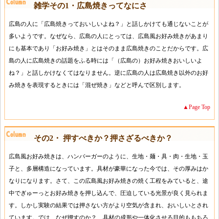
雑学その1・広島焼きってなにさ
広島の人に「広島焼きっておいしいよね？」と話しかけても通じないことが
多いようです。なぜなら、広島の人にとっては、広島風お好み焼きがあまり
にも基本であり「お好み焼き」とはそのまま広島焼きのことだからです。広
島の人に広島焼きの話題をふる時には「（広島の）お好み焼きおいしいよ
ね？」と話しかけなくてはなりません。逆に広島の人は広島焼き以外のお好
み焼きを表現するときには「混ぜ焼き」などと呼んで区別します。
▲Page Top
その2・ 押すべきか？押さざるべきか？
広島風お好み焼きは、ハンバーガーのように、生地・麺・具・肉・生地・玉
子と、多層構造になっています。具材が豪華になった今では、その厚みはか
なりになります。さて、この広島風お好み焼きの焼く工程をみていると、途
中でぎゅーっとお好み焼きを押し込んで、圧迫している光景が良く見られま
す。しかし実験の結果では押さない方がより空気が含まれ、おいしいとされ
ています。では、なぜ押すのか？ 具材の成形や一体化させる目的ももちろ