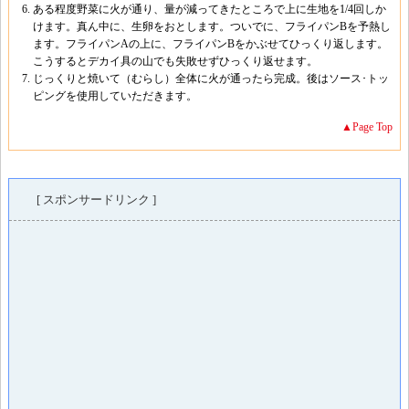
ある程度野菜に火が通り、量が減ってきたところで上に生地を1/4回しか
けます。真ん中に、生卵をおとします。ついでに、フライパンBを予熱し
ます。フライパンAの上に、フライパンBをかぶせてひっくり返します。
こうするとデカイ具の山でも失敗せずひっくり返せます。
じっくりと焼いて（むらし）全体に火が通ったら完成。後はソース･トッ
ピングを使用していただきます。
▲Page Top
[ スポンサードリンク ]