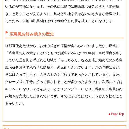
いるのが特徴になります。その他に広島では関西風お好み焼きを「混ぜ焼
き」と呼ぶことがあるように、具材と生地を混ぜないのも大きな特徴です。
そのため、生地･麺･具材はそれぞれ独立した層を成すことになります。
広島風お好み焼きの歴史
終戦直後あたりから、お好み焼きの原型が食べられていましたが、正式に
「広島風お好み焼き」というものが誕生するのは1950年頃、当時屋台が集ま
っていた屋台街と呼ばれる地域で「みっちゃん」なるお店が始めたのが広島
風お好み焼きである「広島焼き」の元祖とされています。この当時はまだ、
そばは入っておらず、具そのものネギ程度であったとされています。また、
クレープ状に半分に折って供されることが多かったようです。次第にネギは
キャベツになり、そばを挟むことがスタンダードになり、現在の広島風お好
み焼きが完成したとされています。今ではそばではなく、うどんを挟むこと
も多いとか。
▲Page Top