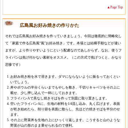
▲Page Top
広島風お好み焼きの作りかた
それでは広島風お好み焼きを作っていきましょう。今回は徹底的に簡略化し
て「家庭で作る広島風“風”お好み焼き」です。本場とは結構手順などが違い
ますが、より作りやすいようにという配慮なのであしからず。なお、使うフ
ライパンは焦げ付かない素材をオススメ。（この方式で焦げつくと、かなり
悲惨です）
お好み焼き粉を水で溶きます。ダマにならないように振るっておくとい
いでしょう。
丼やボウルの半分くらいまでもやしを敷き、千切りキャベツをその上に
載せ、少し押し込んで一杯にしておきます。
フライパンAで具なし焼きそばを作って別皿に取り置きします。
空いたフライパンAに、生地の材料を1/4流し込み、丸く広げます。表面
が乾き始めたら、削り節を表面に散らし、先ほどの焼きそばを半分のせ
ます。
その上に野菜丼を生地の上にひっくり返します。こうすると山のような
野菜が山の形のまま乗せられるので便利。