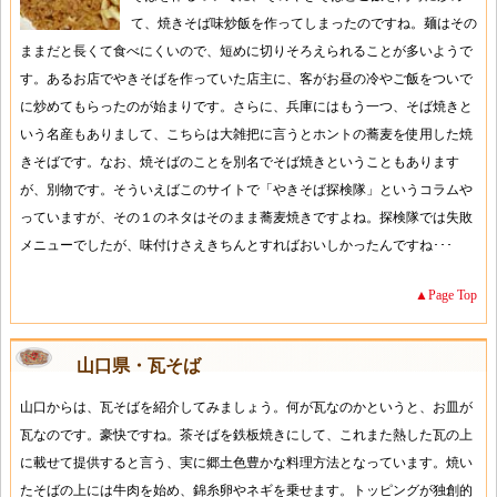
て、焼きそば味炒飯を作ってしまったのですね。麺はその
ままだと長くて食べにくいので、短めに切りそろえられることが多いようで
す。あるお店でやきそばを作っていた店主に、客がお昼の冷やご飯をついで
に炒めてもらったのが始まりです。さらに、兵庫にはもう一つ、そば焼きと
いう名産もありまして、こちらは大雑把に言うとホントの蕎麦を使用した焼
きそばです。なお、焼そばのことを別名でそば焼きということもあります
が、別物です。そういえばこのサイトで「やきそば探検隊」というコラムや
っていますが、その１のネタはそのまま蕎麦焼きですよね。探検隊では失敗
メニューでしたが、味付けさえきちんとすればおいしかったんですね･･･
▲Page Top
山口県・瓦そば
山口からは、瓦そばを紹介してみましょう。何が瓦なのかというと、お皿が
瓦なのです。豪快ですね。茶そばを鉄板焼きにして、これまた熱した瓦の上
に載せて提供すると言う、実に郷土色豊かな料理方法となっています。焼い
たそばの上には牛肉を始め、錦糸卵やネギを乗せます。トッピングが独創的