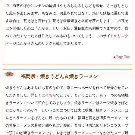
で、海苔のほかにレモンの輪切りやもみじおろしなどを載せ、さっぱりとし
た風味を楽しみます。ちなみに、お皿を瓦ではなく、焼いた鉄板に乗せて出
す場合は、瓦そばと言わずに茶そば鉄板焼きと名前が変わります。この瓦そ
ばを開発したのは「たかせ」というお店。通信販売も利用できますので、食
べてみたくなった方は注文してみるのもいいでしょう。このサイトの
リンク
ページにたかせさんのリンクも載せてあります。
▲Page Top
福岡県・焼きうどん＆焼きラーメン
焼きうどんはあまりにも有名なので、別に一つページを作って紹介させてい
ただきました。詳しくは
そちら
でどうぞ。ということで、もう一つの名物焼
きラーメンについて紹介してみましょう。焼きラーメンはスープ焼きそばと
どこがちがうのか？ ということについては実に明快。焼きラーメンは、ほ
んとのラーメンをほんとに焼いたものです。福岡と言えば博多ラーメン。そ
の博多ラーメンの具材と麺を丸ごと炒め、普段より煮詰めたトンコツスープ
で頂くのが焼きラーメンです。やきそばにラーメンスープをかけたスープ焼