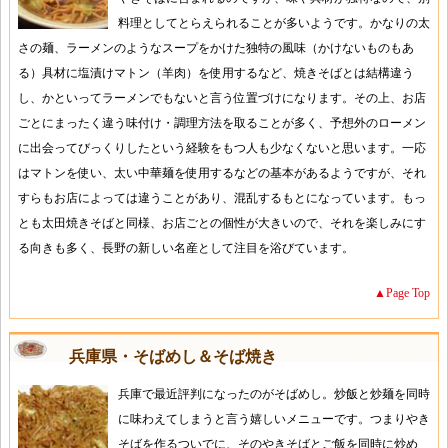
料理としてとらえられることが多いようです。かなりの太
さの麺、ラーメンのようなスープをかけた独特の風味（かけないものもあ
る）具材に塩漬けマトン（羊肉）を使用するなど、焼きそばとは結構違う
し、かといってラーメンでもないと言う位置づけになります。その上、お店
ごとにまったく違う味付け・調理方法を取ることが多く、予想外のローメン
に出会ってびっくりしたという経験をもつ人も少なくないと思います。一応
はマトンを使い、太い中華麺を使用するなどの基本があるようですが、それ
すらもお店によっては違うことがあり、混乱するもとになっています。もっ
とも太田焼きそばと同様、お店ごとの個性が大きいので、それを楽しみにす
る向きも多く、長野の新しい名産として注目を浴びています。
▲Page Top
兵庫県・そばめし＆そば焼き
兵庫で最近評判になったのがそばめし。炒飯と炒麺を同時
に味わえてしまうと言う嬉しいメニューです。つまりやき
そばを作るついでに、そのやきそばとご飯を同時に炒め