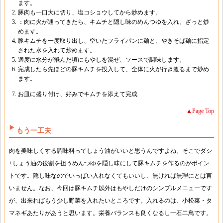
ます。
豚肉も一口大に切り、塩コショウしてから炒めます。
：肉に火が通ってきたら、キムチと隠し味のめんつゆを入れ、ざっと炒
めます。
豚キムチを一度取り出し、空いたフライパンに麺と、やきそば麺に指定
された水を入れて炒めます。
適度に水分が飛んだ頃にもやしを混ぜ、ソースで調味します。
完成したら先ほどの豚キムチを投入して、全体に火が行き渡るまで炒め
ます。
お皿に盛り付け、好みでキムチを添えて完成
▲Page Top
もう一工夫
肉を美味しくする調味料ってしょう油がいいと思うんですよね。そこでダシ
+しょう油の役割を担うめんつゆを隠し味にして豚キムチを作るのがポイン
トです。隠し味なのでいっぱい入れなくてもいいし、無ければ無理にとは言
いません。なお、今回は豚キムチ以外はもやしだけのシンプルメニューです
が、出来ればもう少し野菜を入れたいところです。入れるのは、小松菜・タ
マネギあたりがあうと思います。栄養バランスも良くなるし一石二鳥です。