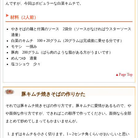
んですが、今回はポピュラーな白菜キムチで。
材料（2人前）
やきそばの麺と付属のソース 2袋分（ソースがなければウスターソース
適量）
白菜のキムチ 100＋20グラム（20グラムは完成後に乗せる分です）
モヤシ 一掴み
豚肉 200グラム（ばら肉のような脂がある方がうまいです）
めんつゆ 適量
塩コショウ 少々
▲Page Top
豚キムチ焼きそばの作りかた
それでは豚キムチ焼きそばの作り方です。豚キムチに愛情があるもので、や
や面倒な作り方ですが、できればこの順序で作ってください。面倒なら全部
まとめて炒めてしまってもかまいませんが。
まずはキムチを小さく切ります。1～2センチ角くらいがおいしいと思い