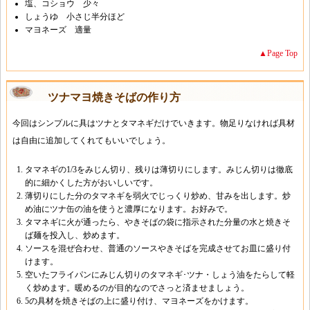
塩、コショウ 少々
しょうゆ 小さじ半分ほど
マヨネーズ 適量
▲Page Top
ツナマヨ焼きそばの作り方
今回はシンプルに具はツナとタマネギだけでいきます。物足りなければ具材
は自由に追加してくれてもいいでしょう。
タマネギの1/3をみじん切り、残りは薄切りにします。みじん切りは徹底
的に細かくした方がおいしいです。
薄切りにした分のタマネギを弱火でじっくり炒め、甘みを出します。炒
め油にツナ缶の油を使うと濃厚になります。お好みで。
タマネギに火が通ったら、やきそばの袋に指示された分量の水と焼きそ
ば麺を投入し、炒めます。
ソースを混ぜ合わせ、普通のソースやきそばを完成させてお皿に盛り付
けます。
空いたフライパンにみじん切りのタマネギ･ツナ・しょう油をたらして軽
く炒めます。暖めるのが目的なのでさっと済ませましょう。
5の具材を焼きそばの上に盛り付け、マヨネーズをかけます。