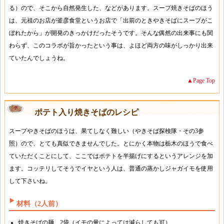
る）ので、そこから自然発生した、などがあります。スープ焼きそばのほう
は、元祖のお店が釜彦食堂というお店で「出前のときやきそばにスープがこ
ぼれたから」が開発のきっかけだったそうです。そんな偶然の出来事にも関
わらず、このコラボが旨かったという事は、よほど両方の味がしっかり出来
ていたんでしょうね。
▲Page Top
ポテト入り焼きそばのレシピ
スープやきそばのほうは、果てしなく難しい（やきそば探検隊・その3参
照）ので、とても真似できませんでした。とにかく本物は栃木のほうで食べ
ていただくことにして、ここではポテトを半揚げにするというアレンジを加
ます。コッテリしてそうでイヤという人は、普通の蒸かしジャガイモを使用
して下さいね。
材料（2人前）
焼きそばの麺 2袋（イモの量によっては減らしても可）