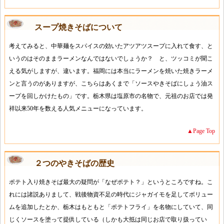
スープ焼きそばについて
考えてみると、中華麺をスパイスの効いたアツアツスープに入れて食す、と
いうのはそのままラーメンなんではないでしょうか？ と、ツッコミが聞こ
える気がしますが、違います。福岡には本当にラーメンを焼いた焼きラーメ
ンと言うのがありますが、こちらはあくまで「ソースやきそばにしょう油ス
ープを回しかけたもの」です。栃木県は塩原市の名物で、元祖のお店では発
祥以来50年を数える人気メニューになっています。
▲Page Top
２つのやきそばの歴史
ポテト入り焼きそば最大の疑問が「なぜポテト？」というところですね。こ
れには諸説ありまして、戦後物資不足の時代にジャガイモを足してボリュー
ムを追加したとか、栃木はもともと「ポテトフライ」を名物にしていて、同
じくソースを塗って提供している（しかも大抵は同じお店で取り扱ってい