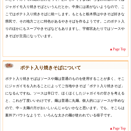
ジャガイモ入り焼きそばというんだとか。中身には差がないようなので、こ
こではポテト入り焼きそばに統一します。もともと栃木県はやきそば好きな
県民で、その地方ごとに特色があるやきそばを作るようです。このポテト入
りのほかにもスープやきそばなどもありますし、宇都宮あたりではソースや
きそばが主流になっています。
▲Page Top
ポテト入り焼きそばについて
ポテト入り焼きそばはソースや麺は普通のものを使用することが多く、そこ
にジャガイモを入れることによってご当地やきそば「ポテト入り焼きそば」
になるんですね。ソースは辛口で、ほくほくしたジャガイモの甘さを考える
と、これが丁度いいわけです。麺は普通に丸麺。個人的にはソースが辛めな
ので、中～太麺の方がおいしいんじゃないかなと思います。でも、そこらは
案外アバウトなようで、いろんな太さの麺が使われている様子です。
▲Page Top