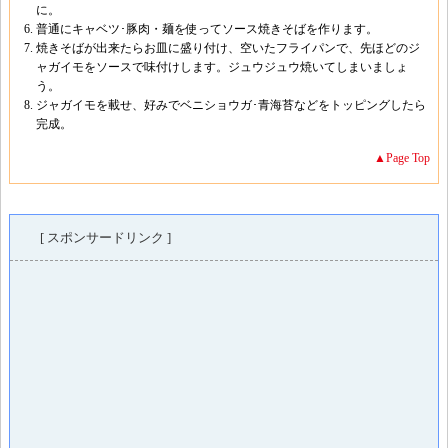
に。
普通にキャベツ･豚肉・麺を使ってソース焼きそばを作ります。
焼きそばが出来たらお皿に盛り付け、空いたフライパンで、先ほどのジ
ャガイモをソースで味付けします。ジュウジュウ焼いてしまいましょ
う。
ジャガイモを載せ、好みでベニショウガ･青海苔などをトッピングしたら
完成。
▲Page Top
[ スポンサードリンク ]