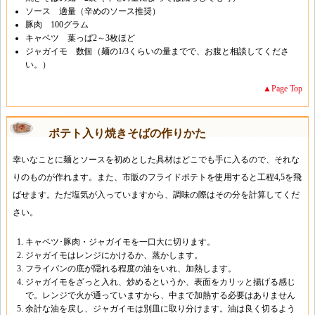
ソース 適量（辛めのソース推奨）
豚肉 100グラム
キャベツ 葉っぱ2～3枚ほど
ジャガイモ 数個（麺の1/3くらいの量までで、お腹と相談してくださ
い。）
▲Page Top
ポテト入り焼きそばの作りかた
幸いなことに麺とソースを初めとした具材はどこでも手に入るので、それな
りのものが作れます。また、市販のフライドポテトを使用すると工程4,5を飛
ばせます。ただ塩気が入っていますから、調味の際はその分を計算してくだ
さい。
キャベツ･豚肉・ジャガイモを一口大に切ります。
ジャガイモはレンジにかけるか、蒸かします。
フライパンの底が隠れる程度の油をいれ、加熱します。
ジャガイモをざっと入れ、炒めるというか、表面をカリッと揚げる感じ
で。レンジで火が通っていますから、中まで加熱する必要はありません
余計な油を戻し、ジャガイモは別皿に取り分けます。油は良く切るよう