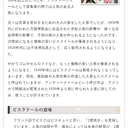
100年以上がたった今、アンティークド
ールとして収集家の間では人気のある人
形になります。
元々は衣裳を宣伝するための大人の形をした人形でしたが、1850年
代に行われた万国博覧会に出品された市松人形の影響や、様々な社
会情勢の影響で、子供の形の人形が作られるようになったのです。
20世紀になると価格の安いビスクドールが量産されるようになり、
1920年代には子供用玩具として、広く販売されるようになりまし
た。
やがてゴムやセルロイドなど、もっと価格の安い人形が量産される
ようになると、1930年頃にはビスクドールは製造されなくなってし
まいます。現在、復刻版や人形作家の作成した人形もビスクドール
と呼ばれていますが、アンティークドールという呼び方は、アメリ
カで関税法が変更された1930年より前に作られた人形に対しての
み、使うことが許されています。
フランス語でビスクはビスキュイと言い、『2度焼き』を意味し
ています。人形の頭部や手、場合によっては全身の材質が、2度