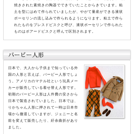
焼きされた素焼きの陶器でできていたことからきています。粘
土を型にはめて作られていましたが、やがて量産ができる液状
ポーセリンの流し込みで作られるようになります。粘土で作ら
れたものをプレスドビスクと呼び、液状ポーセリンで作られた
ものはポアードビスクと呼んで区別されます。
日本で、大人から子供まで知っている外
国の人形と言えば、バービー人形でしょ
う。アメリカのマテル社という玩具メー
カーが販売している着せ替え人形です。
初期のバービー人形は人件費の安さから
日本で製造されていました。日本では、
りかちゃん人形に押されて一時は日本市
場から撤退していますが、ジェニーと名
前を変えて販売したり、紆余曲折があり
ました。