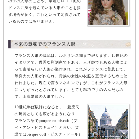
の子の人形のことや、華麗なロココ風の
ドレスに身を包んでいる人形のことを指
す場合が多く、これといって定義されて
いるものではありません。
フランス人形の源流は、ルネサンス期まで遡ります。15世紀の
イタリアで、優秀な彫刻家でもあり、人形師でもある人物によ
って素晴らしい人形が製作され、これがフランスに普及して、
等身大の人形が作られ、貴族の女性の衣服を宣伝するために使
われました。現在で言うマネキンですが、これがフランス人形
につながったとされています。とても精巧で手の込んだもの
で、上流階級の人形でした。
19世紀半ば以降になると、一般庶民
の玩具としても広がるようになり、
フランス語でpoupee en biscuit（プ
ペ・アン・ビスキュイ）と言い、英
語ではbisque doll（ビスク・ドール）