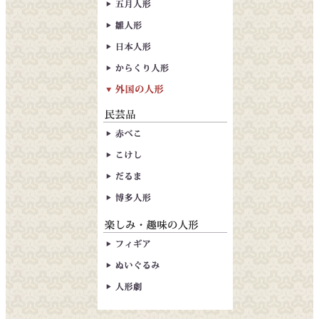
五月人形
雛人形
日本人形
からくり人形
赤べこ
こけし
だるま
博多人形
フィギア
ぬいぐるみ
人形劇