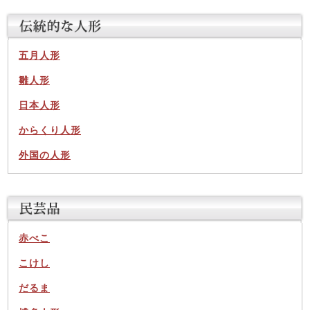
五月人形
雛人形
日本人形
からくり人形
外国の人形
赤べこ
こけし
だるま