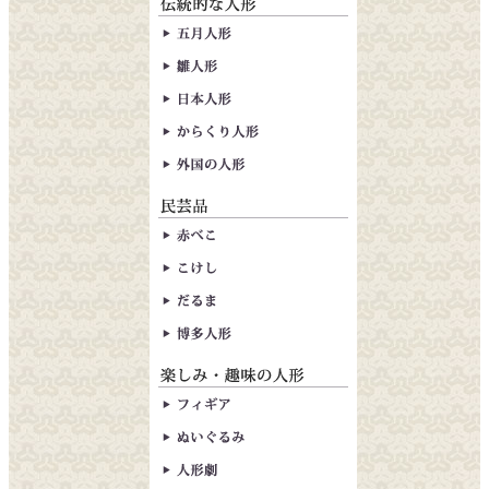
五月人形
雛人形
日本人形
からくり人形
外国の人形
赤べこ
こけし
だるま
博多人形
フィギア
ぬいぐるみ