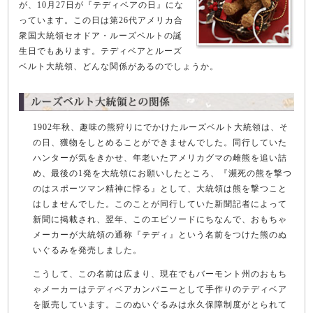
が、10月27日が『テディベアの日』にな
っています。この日は第26代アメリカ合
衆国大統領セオドア・ルーズベルトの誕
生日でもあります。テディベアとルーズ
ベルト大統領、どんな関係があるのでしょうか。
1902年秋、趣味の熊狩りにでかけたルーズベルト大統領は、そ
の日、獲物をしとめることができませんでした。同行していた
ハンターが気をきかせ、年老いたアメリカグマの雌熊を追い詰
め、最後の1発を大統領にお願いしたところ、『瀕死の熊を撃つ
のはスポーツマン精神に悖る』として、大統領は熊を撃つこと
はしませんでした。このことが同行していた新聞記者によって
新聞に掲載され、翌年、このエピソードにちなんで、おもちゃ
メーカーが大統領の通称『テディ』という名前をつけた熊のぬ
いぐるみを発売しました。
こうして、この名前は広まり、現在でもバーモント州のおもち
ゃメーカーはテディベアカンパニーとして手作りのテディベア
を販売しています。このぬいぐるみは永久保障制度がとられて