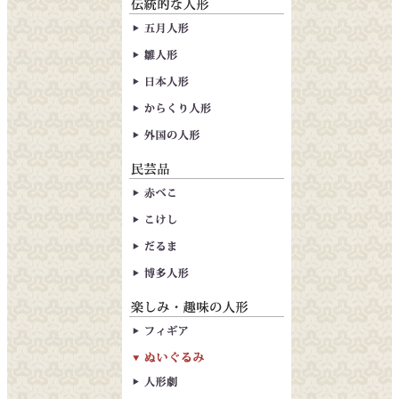
五月人形
雛人形
日本人形
からくり人形
外国の人形
赤べこ
こけし
だるま
博多人形
フィギア