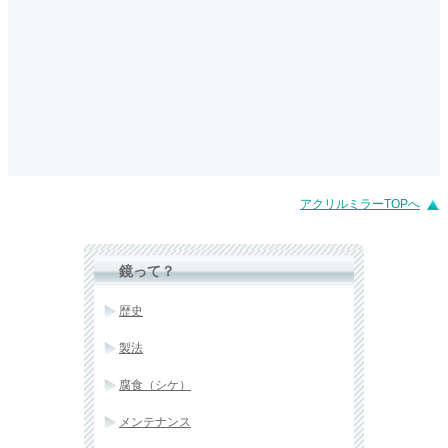
アクリルミラーTOPへ
鏡って？
歴史
製法
腐食（シケ）
メンテナンス