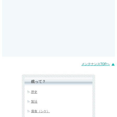
メンテナンスTOPへ
鏡って？
歴史
製法
腐食（シケ）