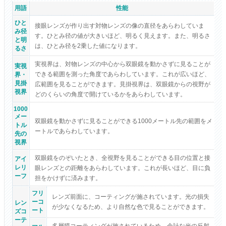
用語
性能
ひと
接眼レンズが作り出す対物レンズの像の直径をあらわしていま
み径
す。ひとみ径の値が大きいほど、明るく見えます。また、明るさ
と明
は、ひとみ径を2乗した値になります。
るさ
実視界は、対物レンズの中心から双眼鏡を動かさずに見ることが
実視
できる範囲を測った角度であらわしています。これが広いほど、
界・
見掛
広範囲を見ることができます。見掛視界は、双眼鏡からの視野が
視界
どのくらいの角度で開けているかをあらわしています。
1000
メー
双眼鏡を動かさずに見ることができる1000メートル先の範囲をメ
トル
ートルであらわしています。
先の
視界
双眼鏡をのぞいたとき、全視野を見ることができる目の位置と接
アイ
レリ
眼レンズとの距離をあらわしています。これが長いほど、目に負
ーフ
担をかけずに済みます。
フリ
レンズ前面に、コーティングが施されています。光の損失
ーコ
レン
が少なくなるため、より自然な色で見ることができます。
ート
ズコ
ーテ
多層膜コーティングが施されているため、余計な光の反射