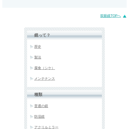
双眼鏡TOPへ
鏡って？
歴史
製法
腐食（シケ）
メンテナンス
種類
普通の鏡
防湿鏡
アクリルミラー