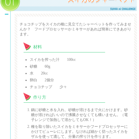
スイカのシャーベット
チョコチップをスイカの種に見立てたシャーベットを作ってみませ
んか？ フードプロセッサーかミキサーがあれば簡単にできあがり
ます。
材料
スイカを搾った汁 100cc
砂糖 60g
水 20cc
卵白 2個分
チョコチップ 少々
作り方
鍋に砂糖と水を入れ、砂糖が溶けるまで火にかけます。砂
糖が溶ければいいので沸騰させなくても構いません。（電
子レンジで加熱して溶かしてもOK！）
種を取り除いたスイカをミキサーかフードプロセッサーに
かけてピューレにします。なければ細かく切ったスイカを
ザルを使って漉して、分量の搾り汁を作ります。