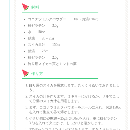
材料
ココナツミルクパウダー 30g（お湯150cc）
粉ゼラチン 3.5g
水 50cc
砂糖 20～25g
スイカ果汁 150cc
熱湯 25cc
粉ゼラチン 2.5g
飾り用スイカの実とミントの葉
作り方
飾り用のスイカを用意します。丸くくりぬいておきましょ
う。
スイカの汁を作ります。ミキサーにかけるか、ザルでこし
て分量のスイカ汁を用意します。
まず、ココナツミルクパウダーをボールに入れ、お湯150cc
を入れて泡立て器で溶かします。
小さい鍋に砂糖20～25gと水50ccを入れ、更に粉ゼラチン
3.5gを入れて火にかけ、しっかりと溶かします。
3で作ったココナツミルクに4を入れて、氷を入れたボール