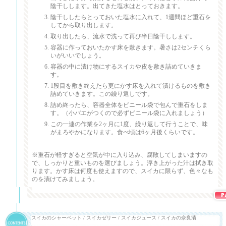
陰干しします。出てきた塩水はとっておきます。
陰干ししたらとっておいた塩水に入れて、1週間ほど重石を
してから取り出します。
取り出したら、流水で洗って再び半日陰干しします。
容器に作っておいたかす床を敷きます。暑さは2センチくら
いがいいでしょう。
容器の中に漬け物にするスイカや皮を敷き詰めていきま
す。
1段目を敷き終えたら更にかす床を入れて漬けるものを敷き
詰めていきます。この繰り返しです。
詰め終ったら、容器全体をビニール袋で包んで重石をしま
す。（小バエがつくので必ずビニール袋に入れましょう）
この一連の作業を2ヶ月に1度、繰り返して行うことで、味
がまろやかになります。食べ頃は6ヶ月後くらいです。
※重石が軽すぎると空気が中に入り込み、腐敗してしまいますの
で、しっかりと重いものを選びましょう。浮き上がった汁は拭き取
ります。かす床は何度も使えますので、スイカに限らず、色々なも
のを漬けてみましょう。
スイカのシャーベット
/
スイカゼリー
/
スイカジュース
/
スイカの奈良漬