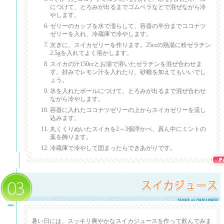
につけて、とろみが出るまでゴムベラなどで混ぜながら冷
やします。
ゼリーのカップを水で濡らして、容器の半分までココナツ
ゼリーを入れ、冷蔵庫で冷やします。
次ぎに、スイカゼリーを作ります。25ccの熱湯に粉ゼラチン
2.5gを入れてよく溶かします。
スイカの汁150ccとお湯で溶いたゼラチンを混ぜ合わせま
す。好みでレモン汁を入れたり、砂糖を加えてもいいでし
ょう。
氷を入れたボールにつけて、とろみが出るまで混ぜ合わせ
ながら冷やします。
容器に入れたココナツゼリーの上からスイカゼリーを流し
込みます。
丸くくりぬいたスイカを2～3個浮かべ、真ん中にミントの
葉を飾ります。
冷蔵庫で冷やして固まったらできあがりです。
スイカジュース
暑い日には、スッキリ爽やかなスイカジュースを作って飲んでみま