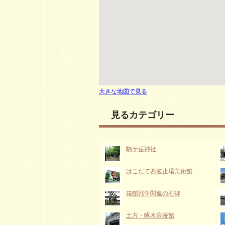
大きな地図で見る
見るカテゴリー
駒ケ岳神社
はこだて西波止場美術館
箱館戦争関連の石碑
土方・啄木浪漫館