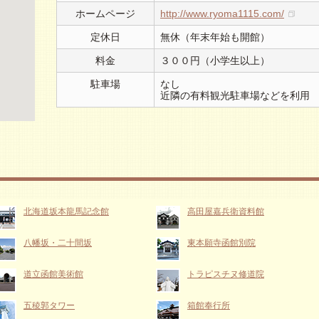
ホームページ
http://www.ryoma1115.com/
定休日
無休（年末年始も開館）
料金
３００円（小学生以上）
駐車場
なし
近隣の有料観光駐車場などを利用
北海道坂本龍馬記念館
高田屋嘉兵衛資料館
八幡坂・二十間坂
東本願寺函館別院
道立函館美術館
トラピスチヌ修道院
五稜郭タワー
箱館奉行所