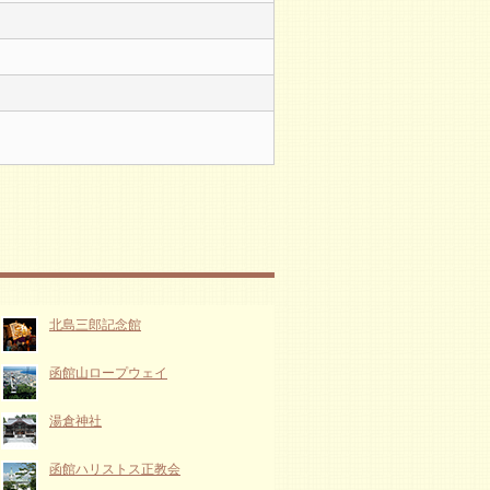
北島三郎記念館
函館山ロープウェイ
湯倉神社
函館ハリストス正教会