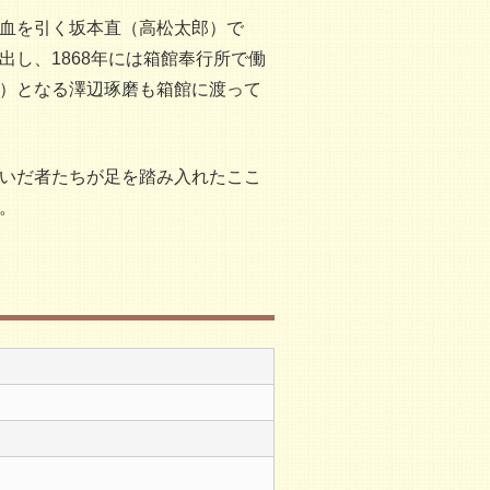
血を引く坂本直（高松太郎）で
し、1868年には箱館奉行所で働
）となる澤辺琢磨も箱館に渡って
いだ者たちが足を踏み入れたここ
。