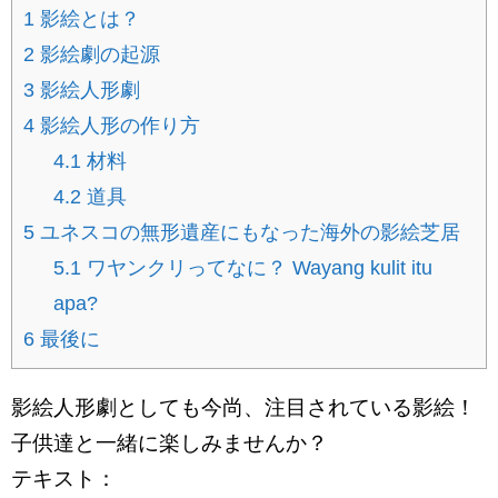
1
影絵とは？
2
影絵劇の起源
3
影絵人形劇
4
影絵人形の作り方
4.1
材料
4.2
道具
5
ユネスコの無形遺産にもなった海外の影絵芝居
5.1
ワヤンクリってなに？ Wayang kulit itu
apa?
6
最後に
影絵人形劇としても今尚、注目されている影絵！
子供達と一緒に楽しみませんか？
テキスト：