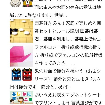
面の由来やお面の存在の意味は地
域ごとに異なります。世界...
囲碁好き必見！家庭で楽しめる囲
碁セットとルール説明
囲碁は碁
石、碁盤を利用し、碁盤上でお...
ファルコン｜折り紙飛行機の折り
方
折り紙でファルコンの紙飛行機
を作ってみよう。 ...
鬼のお面で節分を祝おう（お面シ
リーズ）
節分と鬼と豆まき 2月3
日は節分です。節分といえば...
あいうえお表をマグネットシート
でプリントしよう
言葉遊びができ