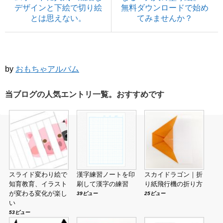
デザインと下絵で切り絵
無料ダウンロードで始め
とは思えない。
てみませんか？
by
おもちゃアルバム
当ブログの人気エントリ一覧。おすすめです
スライド変わり絵で
漢字練習ノートを印
スカイドラゴン｜折
知育教育、イラスト
刷して漢字の練習
り紙飛行機の折り方
が変わる変化が楽し
39ビュー
25ビュー
い
53ビュー