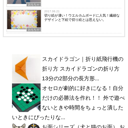
おもちゃ
2017.06.21
切り絵が凄い！ウエルカムボードに人気！繊細な
デザインと下絵で切り絵とは思えない。
おもちゃ
スカイドラゴン｜折り紙飛行機の
折り方
スカイドラゴンの折り方
13分の2部分の長方形...
オセロが劇的に好きになる！自分
だけの必勝法を作れ！！
外で遊べ
ないときや時間をちょっと潰した
いときにぴったりな...
お面シリーズ（犬と猫のお面）
お