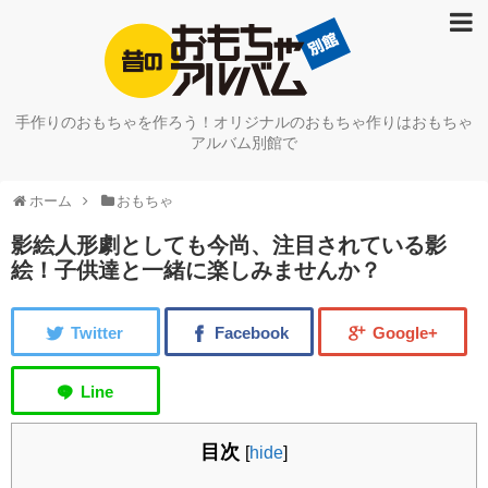
ホーム
学習
手作りのおもちゃを作ろう！オリジナルのおもちゃ作りはおもちゃ
アルバム別館で
知育遊び
ホーム
おもちゃ
おもちゃ
影絵人形劇としても今尚、注目されている影
お面
絵！子供達と一緒に楽しみませんか？
紙ヒコーキ
昔のおもちゃアルバム本館のご案内
ハロウィーン
目次
[
hide
]