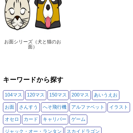
お面シリーズ（犬と猫のお
面）
キーワードから探す
104マス
120マス
150マス
200マス
あいうえお
お面
さんすう
へそ飛行機
アルファベット
イラスト
オセロ
カード
キャリバー
ゲーム
ジャック・オー・ランタン
スカイドラゴン