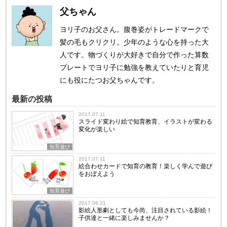
父ちゃん
ヨリ子のお父さん。腹巻姿がトレードマークで
髪の毛もクリクリ。少年のような心を持った大
人です。物づくりが大好きで自分で作った算数
プレートでヨリ子に勉強を教えていたりと育児
にも役にたつお父ちゃんです。
最新の投稿
2017.07.11
スライド変わり絵で知育教育、イラストが変わる
変化が楽しい
知育遊び
2017.07.11
絵合わせカードで知育の教育！楽しく学んで遊び
をおぼえよう
知育遊び
2017.06.21
影絵人形劇としても今尚、注目されている影絵！
子供達と一緒に楽しみませんか？