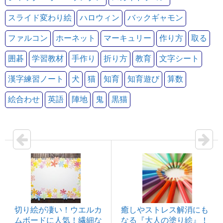
スライド変わり絵
ハロウィン
バックギャモン
ファルコン
ホーネット
マーキュリー
作り方
取る
囲碁
学習教材
手作り
折り方
教育
文字シート
漢字練習ノート
犬
猫
知育
知育遊び
算数
絵合わせ
英語
陣地
鬼
黒猫
切り絵が凄い！ウエルカ
癒しやストレス解消にも
ムボードに人気！繊細な
なる『大人の塗り絵』！