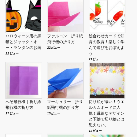
ハロウィーン用の黒
ファルコン｜折り紙
絵合わせカードで知
猫とジャック・オ
飛行機の折り方
育の教育！楽しく学
ー・ランタンのお面
んで遊びをおぼえよ
22ビュー
う
22ビュー
21ビュー
へそ飛行機｜折り紙
マーキュリー｜折り
切り絵が凄い！ウエ
飛行機の折り方
紙飛行機の折り方
ルカムボードに人
気！繊細なデザイン
17ビュー
15ビュー
と下絵で切り絵とは
思えない。
12ビュー