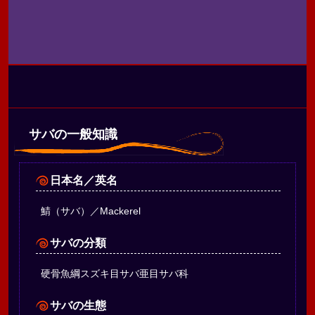
サバの一般知識
日本名／英名
鯖（サバ）／Mackerel
サバの分類
硬骨魚綱スズキ目サバ亜目サバ科
サバの生態