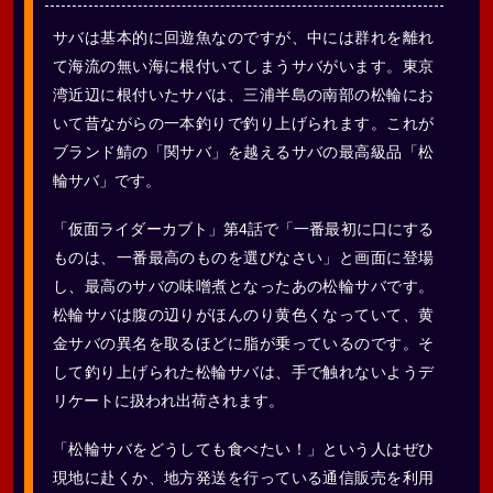
サバは基本的に回遊魚なのですが、中には群れを離れ
て海流の無い海に根付いてしまうサバがいます。東京
湾近辺に根付いたサバは、三浦半島の南部の松輪にお
いて昔ながらの一本釣りで釣り上げられます。これが
ブランド鯖の「関サバ」を越えるサバの最高級品「松
輪サバ」です。
「仮面ライダーカブト」第4話で「一番最初に口にする
ものは、一番最高のものを選びなさい」と画面に登場
し、最高のサバの味噌煮となったあの松輪サバです。
松輪サバは腹の辺りがほんのり黄色くなっていて、黄
金サバの異名を取るほどに脂が乗っているのです。そ
して釣り上げられた松輪サバは、手で触れないようデ
リケートに扱われ出荷されます。
「松輪サバをどうしても食べたい！」という人はぜひ
現地に赴くか、地方発送を行っている通信販売を利用