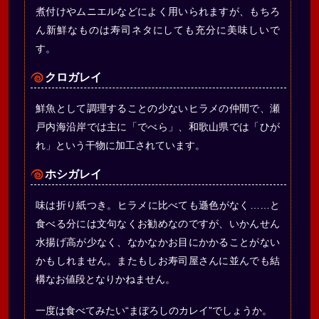
煮付けやムニエルなどによく用いられますが、もちろ
ん新鮮なものは寿司ネタにしても充分に美味しいで
す。
クロガレイ
鮮魚として調理することの少ないヒラメの仲間で、瀬
戸内海沿岸では主に「でべら」、和歌山県では「ひが
れ」という干物に加工されています。
ホシガレイ
味は折り紙つき。ヒラメに比べても遜色がなく……と
食べる分には文句なくお勧めなのですが、いかんせん
水揚げ高が少なく、なかなかお目にかかることがない
かもしれません。またもしお寿司屋さんに並んでも結
構なお値段となりかねません。
一度は食べてみたい“まぼろしのカレイ”でしょうか。