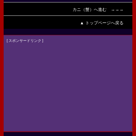
カニ（蟹）へ進む →→→
▲ トップページへ戻る
[ スポンサードリンク ]