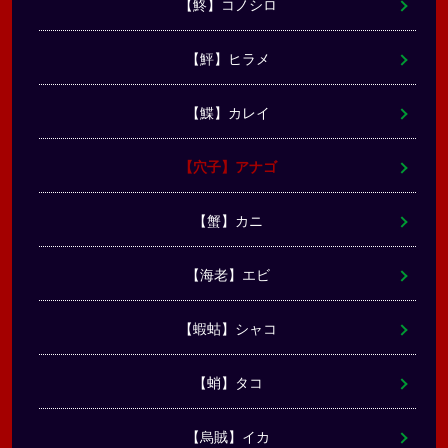
【鮗】コノシロ
【鮃】ヒラメ
【鰈】カレイ
【穴子】アナゴ
【蟹】カニ
【海老】エビ
【蝦蛄】シャコ
【蛸】タコ
【烏賊】イカ