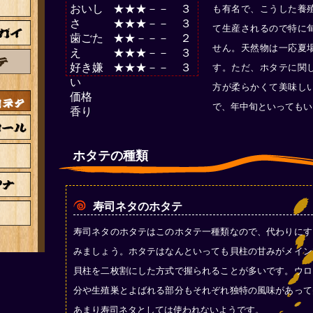
おいし
★★★－－ ３
も有名で、こうした養
さ
★★★－－ ３
て生産されるので特に
歯ごた
★★－－－ ２
せん。天然物は一応夏
え
★★★－－ ３
好き嫌
★★★－－ ３
す。ただ、ホタテに関
い
方が柔らかくて美味し
価格
で、年中旬といってもい
香り
ホタテの種類
寿司ネタのホタテ
寿司ネタのホタテはこのホタテ一種類なので、代わりにす
みましょう。ホタテはなんといっても貝柱の甘みがメイン
貝柱を二枚割にした方式で握られることが多いです。ウロ
分や生殖巣とよばれる部分もそれぞれ独特の風味があって
あまり寿司ネタとしては使われないようです。