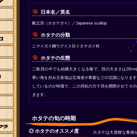
日本名／英名
帆立貝（ホタテガイ）／Japanese scallop
ホタテの分類
ニマイガイ鋼ウグイス目イタヤガイ科
ホタテの生態
二枚貝の中でも結構大きくなる種で、殻の大きさは20c
寒い海を好み主産地は北海道や青森などの北国になります
しているのが特徴で、この貝柱の力で貝を開閉させてその
ぎます。
ホタテの旬の時期
◎ ホタテのオススメ度
ホタテは大規模な養殖