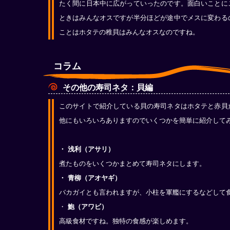
たく間に日本中に広がっていったのです。面白いことに
ときはみんなオスですが半分ほどが途中でメスに変わる
ことはホタテの稚貝はみんなオスなのですね。
コラム
その他の寿司ネタ：貝編
このサイトで紹介している貝の寿司ネタはホタテと赤貝
他にもいろいろありますのでいくつかを簡単に紹介して
・ 浅利（アサリ）
煮たものをいくつかまとめて寿司ネタにします。
・ 青柳（アオヤギ）
バカガイとも言われますが、小柱を軍艦にするなどして
・
鮑（アワビ）
高級食材ですね。独特の食感が楽しめます。