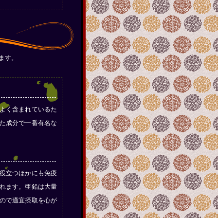
ます。
よく含まれているた
た成分で一番有名な
役立つほかにも免疫
れます。亜鉛は大量
ので適宜摂取を心が