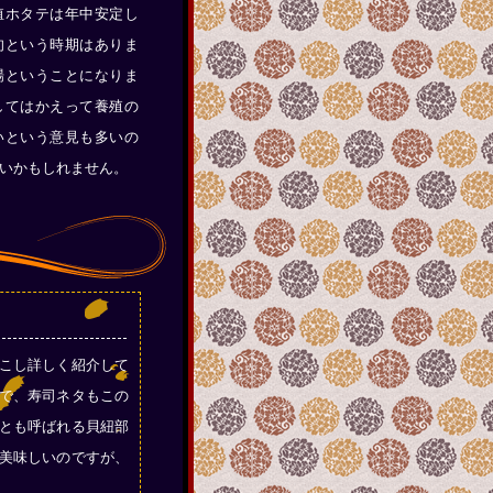
殖ホタテは年中安定し
旬という時期はありま
場ということになりま
してはかえって養殖の
いという意見も多いの
いかもしれません。
こし詳しく紹介して
で、寿司ネタもこの
とも呼ばれる貝紐部
美味しいのですが、