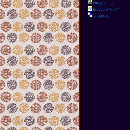
niftyクリップ
livedoorクリップ
del.icio.us