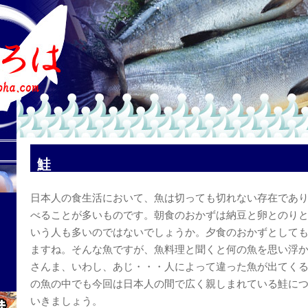
鮭
日本人の食生活において、魚は切っても切れない存在であ
べることが多いものです。朝食のおかずは納豆と卵とのり
いう人も多いのではないでしょうか。夕食のおかずとして
ますね。そんな魚ですが、魚料理と聞くと何の魚を思い浮
さんま、いわし、あじ・・・人によって違った魚が出てく
の魚の中でも今回は日本人の間で広く親しまれている鮭に
いきましょう。