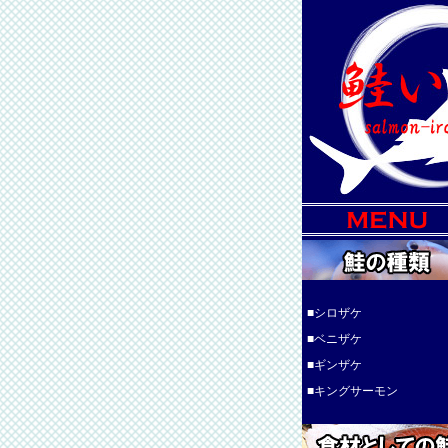
■
シロザケ
■
ベニザケ
■
ギンザケ
■
キングサーモン