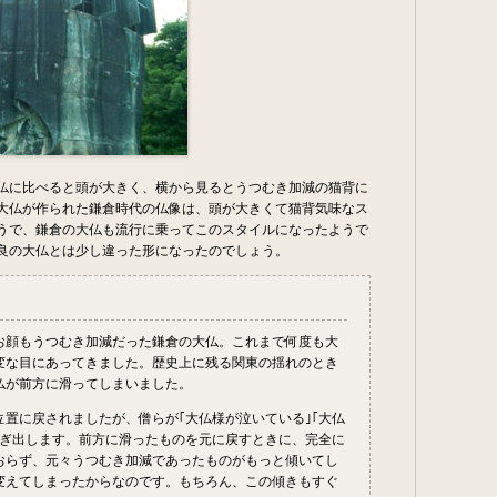
仏に比べると頭が大きく、横から見るとうつむき加減の猫背に
大仏が作られた鎌倉時代の仏像は、頭が大きくて猫背気味なス
うで、鎌倉の大仏も流行に乗ってこのスタイルになったようで
良の大仏とは少し違った形になったのでしょう。
お顔もうつむき加減だった鎌倉の大仏。これまで何度も大
変な目にあってきました。歴史上に残る関東の揺れのとき
仏が前方に滑ってしまいました。
位置に戻されましたが、僧らが｢大仏様が泣いている｣｢大仏
騒ぎ出します。前方に滑ったものを元に戻すときに、完全に
おらず、元々うつむき加減であったものがもっと傾いてし
変えてしまったからなのです。もちろん、この傾きもすぐ