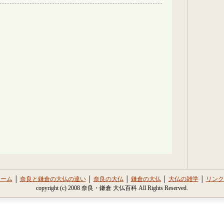
ホーム
│
奈良と鎌倉の大仏の違い
│
奈良の大仏
│
鎌倉の大仏
│
大仏の雑学
│
リンク
copyright (c) 2008 奈良・鎌倉 大仏百科 All Rights Reserved.