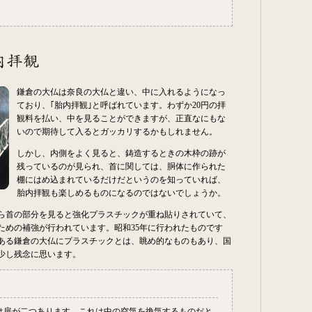
。
鎌倉の大仏は奈良の大仏と違い、中に入れるようになっ
ており、｢胎内拝観｣と呼ばれています。わずか20円の拝
観料を払い、中を見ることができますが、正直なにもな
いので期待して入るとガッカリするかもしれません。
しかし、内側をよく見ると、鋳造するときの木枠の跡が
残っているのが見られ、首に関しては、胴体に作られた
棚にはめ込まれているだけだというのを知っていれば、
胎内拝観も楽しめるものになるのではないでしょうか。
ら首の部分を見ると強化プラスチックが重ね貼りされていて、
ための補強が行われています。昭和35年に行われたものです
ある鎌倉の大仏にプラスチックとは、眺め的なものもあり、国
少し残念に思います。
は扉が二つあります。これは中の空気を換気するものだと