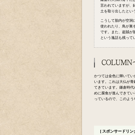
言われていますが、
土を取り出したとい
こうして胎内が空洞
使われたり、鳥が巣
です。また、盗賊が
という逸話も残って
かつては金色に輝いてい
います。これは大仏が青
てきています。鎌倉時代
めに腐食が進んできてい
っているので、このよう
[ スポンサードリンク