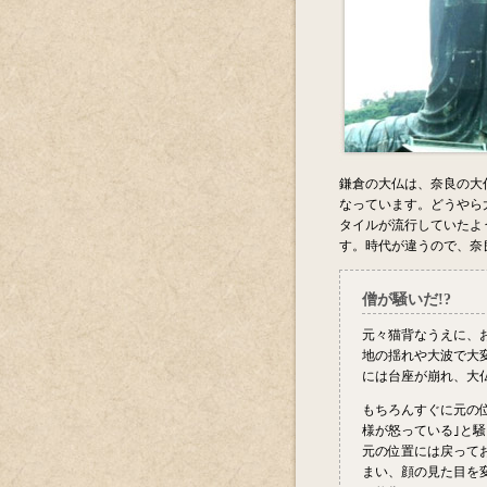
鎌倉の大仏は、奈良の大
なっています。どうやら
タイルが流行していたよ
す。時代が違うので、奈
僧が騒いだ!?
元々猫背なうえに、
地の揺れや大波で大
には台座が崩れ、大
もちろんすぐに元の
様が怒っている｣と
元の位置には戻って
まい、顔の見た目を