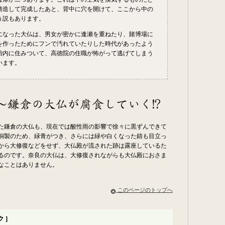
鋳造して完成したあと、背中に穴を開けて、ここから中の
う説もあります。
になった大仏は、男女が密かに逢瀬を重ねたり、賭博場に
を作ったためにフンで汚れていたりした時代があったよう
胎内に住みついて、高徳院の住職が怖がって逃げてしまう
います。
た鎌倉の大仏も、現在では酸性雨の影響で徐々に黒ずんできて
銅製のため、緑青がつき、さらには緑や白くなった錆も目立っ
から大修復などをせず、大仏殿が流された跡は露座しているた
るのです。奈良の大仏は、大修復されながらも大仏殿におさま
なことはありません。
このページのトップへ
 ]