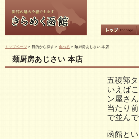
トップページ
>
目的から探す
>
食べる
>
麺厨房あじさい 本店
麺厨房あじさい 本店
五稜郭タ
いえばこ
ン屋さん
当たり前
で並ん
函館とい