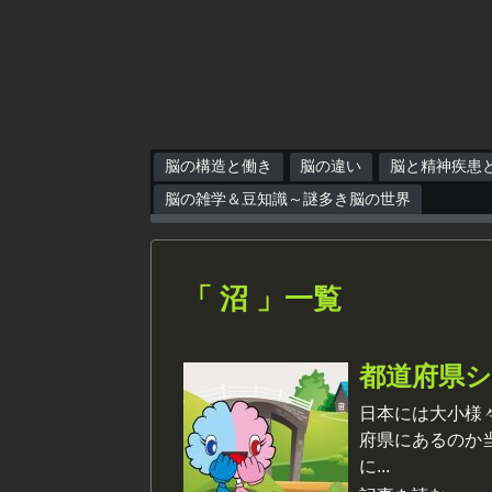
脳の構造と働き
脳の違い
脳と精神疾患
脳の雑学＆豆知識～謎多き脳の世界
「 沼 」一覧
都道府県
日本には大小様
府県にあるのか
に...