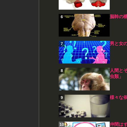
脳幹の
男と女
人間と
虫類」
様々な
仲間はず