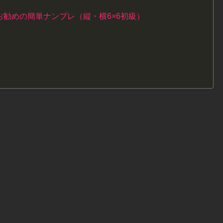
勧めの簡単ナンプレ（縦・横6×6初級）