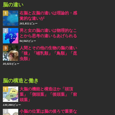
脳の違い
右脳と左脳の違いは理論的・感
覚的な違いが
161,811ビュー
男と女の脳の違いは物理的なこ
とから思考の違いもあげられる
54,542ビュー
人間とその他の生物の脳の違い
「猿」「哺乳類」「鳥類」「昆
虫類」
35,023ビュー
脳の構造と働き
大脳の機能と構造ほか「頭頂
葉」「側頭葉」「後頭葉」「前
頭葉」
130,366ビュー
小脳の位置は脳の後ろで重要な