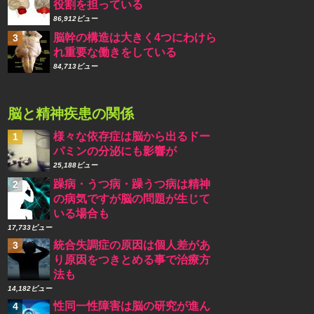
役割を担っている
86,912ビュー
脳幹の構造は大きく4つにわけら
れ重要な働きをしている
84,713ビュー
脳と精神疾患の関係
様々な依存症は脳から出るドー
パミンの分泌にも影響が
25,188ビュー
躁病・うつ病・躁うつ病は精神
の病気ですが脳の問題が生じて
いる場合も
17,733ビュー
統合失調症の原因は個人差があ
り原因をつきとめる事で治療方
法も
14,182ビュー
性同一性障害は脳の研究が進ん