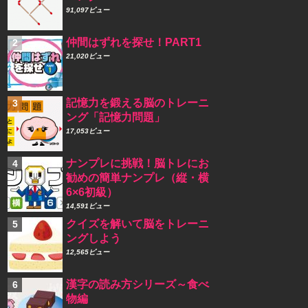
91,097ビュー
仲間はずれを探せ！PART1
21,020ビュー
記憶力を鍛える脳のトレーニ
ング「記憶力問題」
17,053ビュー
ナンプレに挑戦！脳トレにお
勧めの簡単ナンプレ（縦・横
6×6初級）
14,591ビュー
クイズを解いて脳をトレーニ
ングしよう
12,565ビュー
漢字の読み方シリーズ～食べ
物編