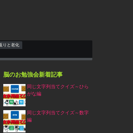
返りと老化
脳のお勉強会新着記事
同じ文字列当てクイズ～ひら
がな編
同じ文字列当てクイズ～数字
編