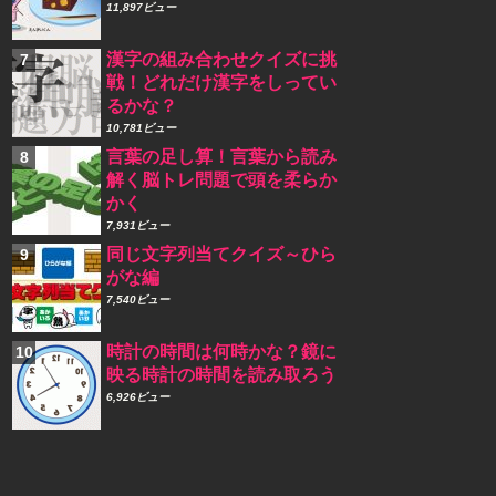
11,897ビュー
漢字の組み合わせクイズに挑
戦！どれだけ漢字をしってい
るかな？
10,781ビュー
言葉の足し算！言葉から読み
解く脳トレ問題で頭を柔らか
かく
7,931ビュー
同じ文字列当てクイズ～ひら
がな編
7,540ビュー
時計の時間は何時かな？鏡に
映る時計の時間を読み取ろう
6,926ビュー