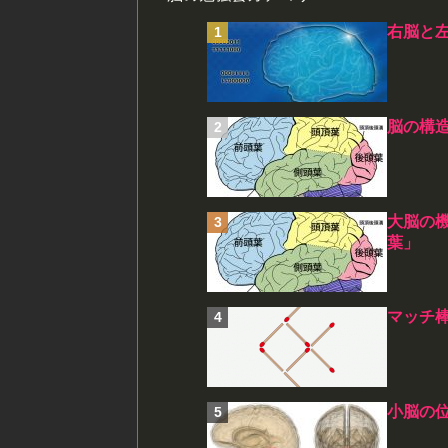
右脳と
脳の構
大脳の
葉」
マッチ
小脳の