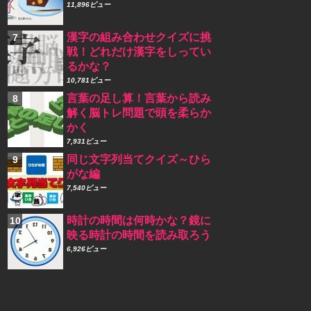
11,896ビュー
漢字の組み合わせクイズに挑
戦！どれだけ漢字をしってい
るかな？
10,781ビュー
言葉の足し算！言葉から読み
解く脳トレ問題で頭を柔らか
かく
7,931ビュー
同じ文字列当てクイズ～ひら
がな編
7,540ビュー
時計の時間は何時かな？鏡に
映る時計の時間を読み取ろう
6,926ビュー