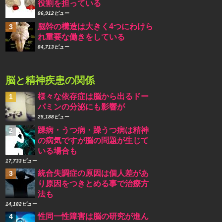
役割を担っている
86,912ビュー
脳幹の構造は大きく4つにわけら
れ重要な働きをしている
84,713ビュー
脳と精神疾患の関係
様々な依存症は脳から出るドー
パミンの分泌にも影響が
25,188ビュー
躁病・うつ病・躁うつ病は精神
の病気ですが脳の問題が生じて
いる場合も
17,733ビュー
統合失調症の原因は個人差があ
り原因をつきとめる事で治療方
法も
14,182ビュー
性同一性障害は脳の研究が進ん