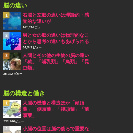
脳の違い
右脳と左脳の違いは理論的・感
覚的な違いが
161,810ビュー
男と女の脳の違いは物理的なこ
とから思考の違いもあげられる
54,541ビュー
人間とその他の生物の脳の違い
「猿」「哺乳類」「鳥類」「昆
虫類」
35,022ビュー
脳の構造と働き
大脳の機能と構造ほか「頭頂
葉」「側頭葉」「後頭葉」「前
頭葉」
130,366ビュー
小脳の位置は脳の後ろで重要な