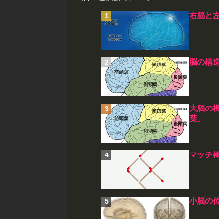
右脳と
脳の構
大脳の
葉」
マッチ
小脳の