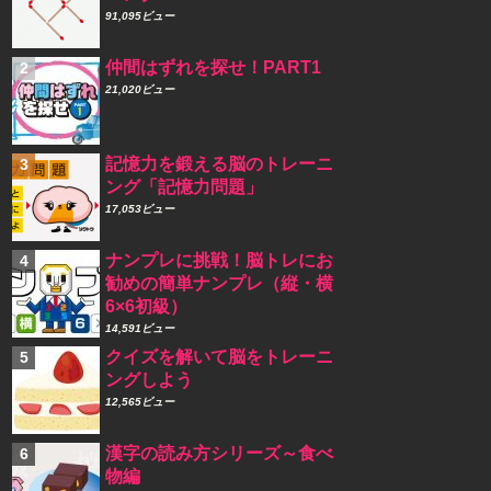
91,095ビュー
仲間はずれを探せ！PART1
21,020ビュー
記憶力を鍛える脳のトレーニ
ング「記憶力問題」
17,053ビュー
ナンプレに挑戦！脳トレにお
勧めの簡単ナンプレ（縦・横
6×6初級）
14,591ビュー
クイズを解いて脳をトレーニ
ングしよう
12,565ビュー
漢字の読み方シリーズ～食べ
物編