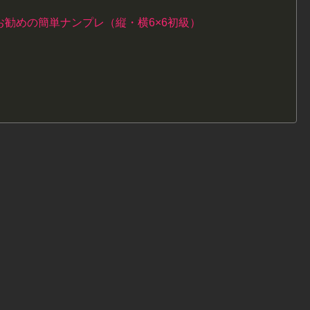
勧めの簡単ナンプレ（縦・横6×6初級）