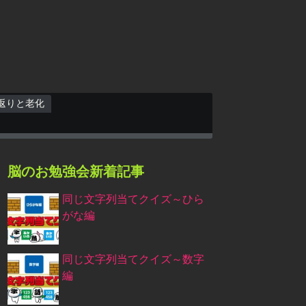
返りと老化
脳のお勉強会新着記事
同じ文字列当てクイズ～ひら
がな編
同じ文字列当てクイズ～数字
編