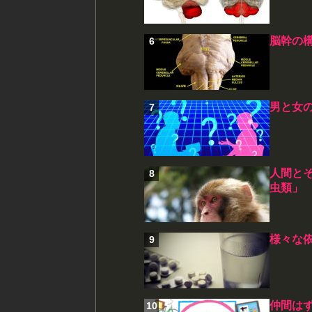
脳幹の
男と女
人間と
虫類」
様々な
仲間はず