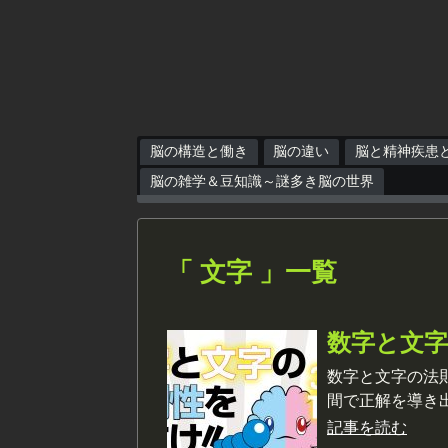
脳の構造と働き
脳の違い
脳と精神疾患
脳の雑学＆豆知識～謎多き脳の世界
「 文字 」一覧
数字と文
数字と文字の法
間で正解を導き
記事を読む