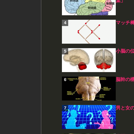
葉」
マッチ
小脳の
脳幹の
男と女