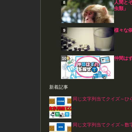
人間と
虫類」
様々な
仲間はず
新着記事
同じ文字列当てクイズ～ひ
同じ文字列当てクイズ～数