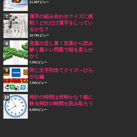
11,897ビュー
漢字の組み合わせクイズに挑
戦！どれだけ漢字をしってい
るかな？
10,781ビュー
言葉の足し算！言葉から読み
解く脳トレ問題で頭を柔らか
かく
7,931ビュー
同じ文字列当てクイズ～ひら
がな編
7,541ビュー
時計の時間は何時かな？鏡に
映る時計の時間を読み取ろう
6,926ビュー