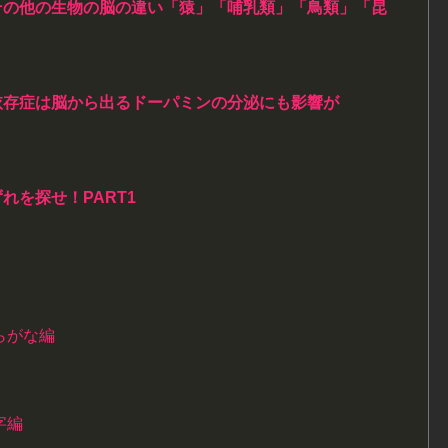
その他の生物の脳の違い「猿」「哺乳類」「鳥類」「昆
依存症は脳から出るドーパミンの分泌にも影響が
れを探せ！PART1
らがな編
字編