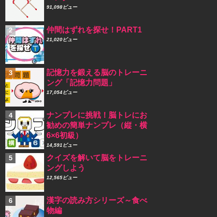
91,098ビュー
仲間はずれを探せ！PART1
21,020ビュー
記憶力を鍛える脳のトレーニ
ング「記憶力問題」
17,054ビュー
ナンプレに挑戦！脳トレにお
勧めの簡単ナンプレ（縦・横
6×6初級）
14,591ビュー
クイズを解いて脳をトレーニ
ングしよう
12,565ビュー
漢字の読み方シリーズ～食べ
物編