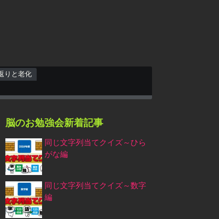
返りと老化
脳のお勉強会新着記事
同じ文字列当てクイズ～ひら
がな編
同じ文字列当てクイズ～数字
編