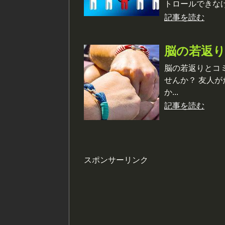
トロールできな
記事を読む
脳の若返
脳の若返りとコ
せんか？ 友人
か...
記事を読む
スポンサーリンク