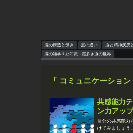
脳の構造と働き
脳の違い
脳と精神疾患
脳の雑学＆豆知識～謎多き脳の世界
「 コミュニケーション
共感能力
ン力アッ
自分の共感能力
けてみましょう