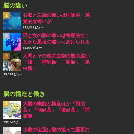
脳の違い
右脳と左脳の違いは理論的・感
覚的な違いが
161,811ビュー
男と女の脳の違いは物理的なこ
とから思考の違いもあげられる
54,542ビュー
人間とその他の生物の脳の違い
「猿」「哺乳類」「鳥類」「昆
虫類」
35,024ビュー
脳の構造と働き
大脳の機能と構造ほか「頭頂
葉」「側頭葉」「後頭葉」「前
頭葉」
130,367ビュー
小脳の位置は脳の後ろで重要な