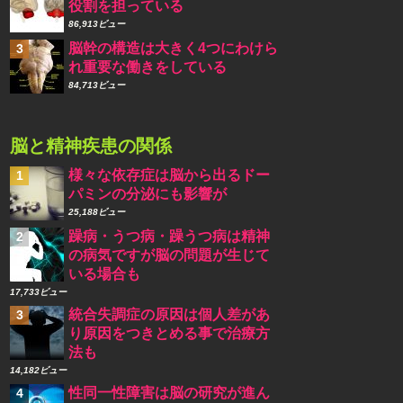
役割を担っている
86,913ビュー
脳幹の構造は大きく4つにわけら
れ重要な働きをしている
84,713ビュー
脳と精神疾患の関係
様々な依存症は脳から出るドー
パミンの分泌にも影響が
25,188ビュー
躁病・うつ病・躁うつ病は精神
の病気ですが脳の問題が生じて
いる場合も
17,733ビュー
統合失調症の原因は個人差があ
り原因をつきとめる事で治療方
法も
14,182ビュー
性同一性障害は脳の研究が進ん