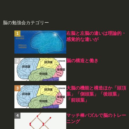
脳の勉強会カテゴリー
右脳と左脳の違いは理論的・
感覚的な違いが
脳の構造と働き
大脳の機能と構造ほか「頭頂
葉」「側頭葉」「後頭葉」
「前頭葉」
マッチ棒パズルで脳のトレー
ニング