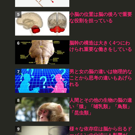
小脳の位置は脳の後ろで重要
な役割を担っている
脳幹の構造は大きく4つにわ
けられ重要な働きをしている
男と女の脳の違いは物理的な
ことから思考の違いもあげら
れる
人間とその他の生物の脳の違
い「猿」「哺乳類」「鳥類」
「昆虫類」
様々な依存症は脳から出るド