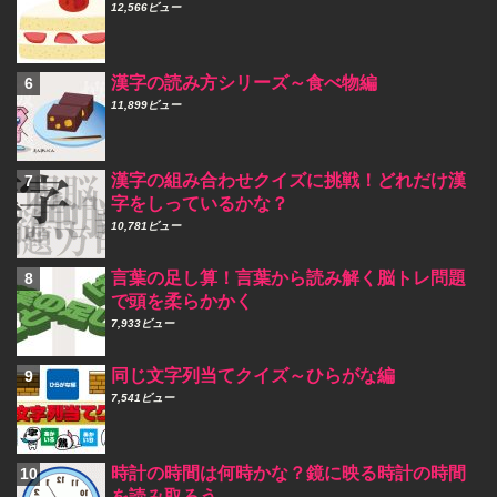
12,566ビュー
漢字の読み方シリーズ～食べ物編
11,899ビュー
漢字の組み合わせクイズに挑戦！どれだけ漢
字をしっているかな？
10,781ビュー
言葉の足し算！言葉から読み解く脳トレ問題
で頭を柔らかかく
7,933ビュー
同じ文字列当てクイズ～ひらがな編
7,541ビュー
時計の時間は何時かな？鏡に映る時計の時間
を読み取ろう