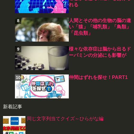
れる
人間とその他の生物の脳の違
い「猿」「哺乳類」「鳥類」
「昆虫類」
様々な依存症は脳から出るド
ーパミンの分泌にも影響が
仲間はずれを探せ！PART1
新着記事
同じ文字列当てクイズ～ひらがな編