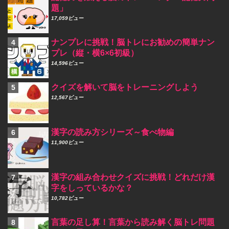
題」
17,059ビュー
ナンプレに挑戦！脳トレにお勧めの簡単ナン
プレ（縦・横6×6初級）
14,596ビュー
クイズを解いて脳をトレーニングしよう
12,567ビュー
漢字の読み方シリーズ～食べ物編
11,900ビュー
漢字の組み合わせクイズに挑戦！どれだけ漢
字をしっているかな？
10,782ビュー
言葉の足し算！言葉から読み解く脳トレ問題