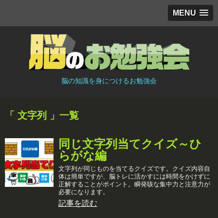
MENU
脳の知識を身につけるお勉強会
「 文字列 」一覧
同じ文字列当てクイズ～ひ
らがな編
文字列が同じものを当てるクイズです。クイズ内容自
体は簡単ですが、脳トレに活かすには時間をかけずに
正解することがポイント。瞬発咳な集中力と注意力が
必要になります。
記事を読む