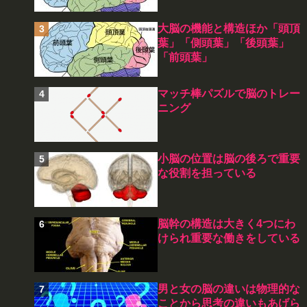
大脳の機能と構造ほか「頭頂
葉」「側頭葉」「後頭葉」
「前頭葉」
マッチ棒パズルで脳のトレー
ニング
小脳の位置は脳の後ろで重要
な役割を担っている
脳幹の構造は大きく4つにわ
けられ重要な働きをしている
男と女の脳の違いは物理的な
ことから思考の違いもあげら