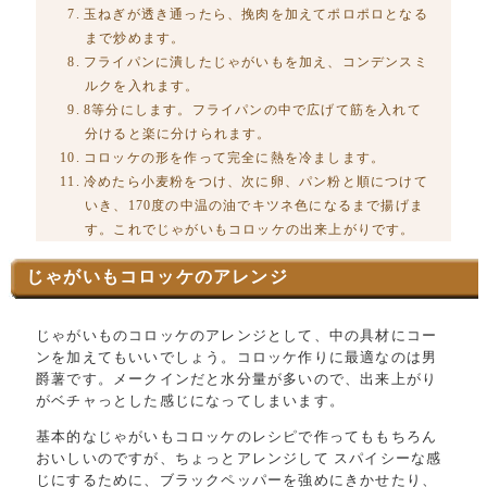
玉ねぎが透き通ったら、挽肉を加えてポロポロとなる
まで炒めます。
フライパンに潰したじゃがいもを加え、コンデンスミ
ルクを入れます。
8等分にします。フライパンの中で広げて筋を入れて
分けると楽に分けられます。
コロッケの形を作って完全に熱を冷まします。
冷めたら小麦粉をつけ、次に卵、パン粉と順につけて
いき、170度の中温の油でキツネ色になるまで揚げま
す。これでじゃがいもコロッケの出来上がりです。
じゃがいもコロッケのアレンジ
じゃがいものコロッケのアレンジとして、中の具材にコー
ンを加えてもいいでしょう。コロッケ作りに最適なのは男
爵薯です。メークインだと水分量が多いので、出来上がり
がベチャっとした感じになってしまいます。
基本的なじゃがいもコロッケのレシピで作ってももちろん
おいしいのですが、ちょっとアレンジして スパイシーな感
じにするために、ブラックペッパーを強めにきかせたり、