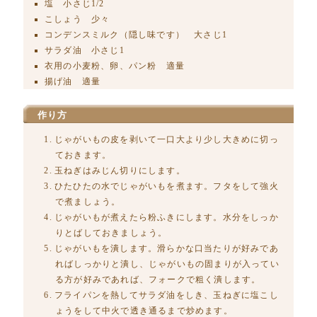
塩 小さじ1/2
こしょう 少々
コンデンスミルク（隠し味です） 大さじ1
サラダ油 小さじ1
衣用の小麦粉、卵、パン粉 適量
揚げ油 適量
作り方
じゃがいもの皮を剥いて一口大より少し大きめに切っ
ておきます。
玉ねぎはみじん切りにします。
ひたひたの水でじゃがいもを煮ます。フタをして強火
で煮ましょう。
じゃがいもが煮えたら粉ふきにします。水分をしっか
りとばしておきましょう。
じゃがいもを潰します。滑らかな口当たりが好みであ
ればしっかりと潰し、じゃがいもの固まりが入ってい
る方が好みであれば、フォークで粗く潰します。
フライパンを熱してサラダ油をしき、玉ねぎに塩こし
ょうをして中火で透き通るまで炒めます。