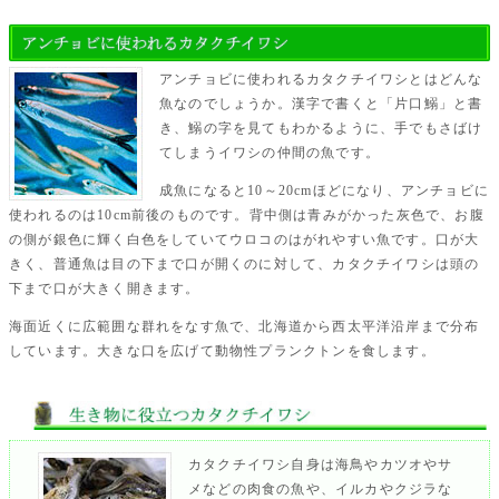
アンチョビに使われるカタクチイワシとはどんな
魚なのでしょうか。漢字で書くと「片口鰯」と書
き、鰯の字を見てもわかるように、手でもさばけ
てしまうイワシの仲間の魚です。
成魚になると10～20cmほどになり、アンチョビに
使われるのは10cm前後のものです。背中側は青みがかった灰色で、お腹
の側が銀色に輝く白色をしていてウロコのはがれやすい魚です。口が大
きく、普通魚は目の下まで口が開くのに対して、カタクチイワシは頭の
下まで口が大きく開きます。
海面近くに広範囲な群れをなす魚で、北海道から西太平洋沿岸まで分布
しています。大きな口を広げて動物性プランクトンを食します。
カタクチイワシ自身は海鳥やカツオやサ
メなどの肉食の魚や、イルカやクジラな