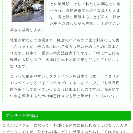
どの哺乳類、そして私たち人間などに食
べられ、食物連鎖でも大事な魚といえま
す。春と秋に産卵することが多く、卵が
水中を浮遊しながら孵化し、ものすごい
早さで成長します。
地引き網などで漁獲され、鮮度のいいものは生で刺身にして食
べられますが、他の魚に比べて傷みも早いために早めに加工さ
れます。日本で一番多い利用法は煮干ですが、干物にするにも
鮮度が大切なので、水揚げされると加工場などはとても忙しく
なります。
こうして傷みやすいカタクチイワシを日本では煮干、イタリア
やスペインなどではアンチョビにすることで、少しでも保存期
間を長くして食べていけるように加工したのですね。傷みやす
い魚を保存するための知恵は今でも受け継がれているのです。
これだけメジャーになって、料理にも頻繁に使われるようになったカタ
クチイワシですが、私たちの体にどんな効果をもたらしてくれるのでし