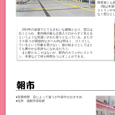
障害者にも
1階は本屋
ストランや
なぐ窓口と
2003年の改築でとてもきれいな建物となり、窓口は
広くとられ、案内掲示板も正面入り口からすぐ見える
というような気遣いされた造りとなっている。またガ
ラス張 りが開放的なホール内は明るく、ゴミゴミし
ているという印象を受けない。旅の始まりとしてはと
ても爽やかな気持ちになれるだろう。
また駅ビルこそはないが、駅内のカフェやレストラ
ン、本屋などで待ち時間をつぶすことができる。
●営業時間 店によって違うが午前中がおすすめ
●住所 函館市若松町