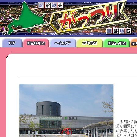
函館駅の誕
道が開通した
に改築した
また入り口