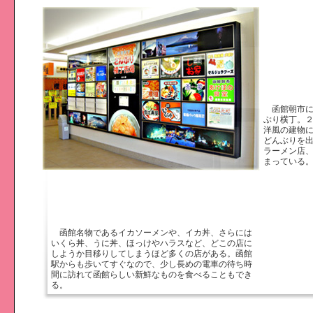
函館朝市に
ぶり横丁。
洋風の建物
どんぶりを
ラーメン店
まっている
函館名物であるイカソーメンや、イカ丼、さらには
いくら丼、うに丼、ほっけやハラスなど、どこの店に
しようか目移りしてしまうほど多くの店がある。函館
駅からも歩いてすぐなので、少し長めの電車の待ち時
間に訪れて函館らしい新鮮なものを食べることもでき
る。