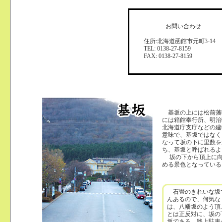
お問い合わせ
住所:北海道函館市元町3-14
TEL: 0138-27-8159
FAX: 0138-27-8159
基坂の上には松前藩
には箱館奉行所、明治
北海道庁支庁などの建
意味で、基坂ではなく
なって坂の下に里数を
ち、基坂と呼ばれるよ
坂の下から頂上に向
める景色となっている
石畳のきれいな坂
んあるので、何気な
は、八幡坂のよう頂
とは正反対に、坂の
坂である。路上駐車