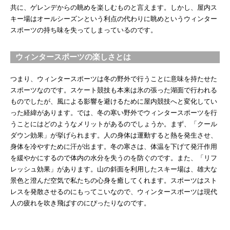
共に、ゲレンデからの眺めを楽しむものと言えます。しかし、屋内ス
キー場はオールシーズンという利点の代わりに眺めというウィンター
スポーツの持ち味を失ってしまっているのです。
ウィンタースポーツの楽しさとは
つまり、ウィンタースポーツは冬の野外で行うことに意味を持たせた
スポーツなのです。スケート競技も本来は氷の張った湖面で行われる
ものでしたが、風による影響を避けるために屋内競技へと変化してい
った経緯があります。では、冬の寒い野外でウィンタースポーツを行
うことにはどのようなメリットがあるのでしょうか。まず、「クール
ダウン効果」が挙げられます。人の身体は運動すると熱を発生させ、
身体を冷やすために汗が出ます。冬の寒さは、体温を下げて発汗作用
を緩やかにするので体内の水分を失うのを防ぐのです。また、「リフ
レッシュ効果」があります。山の斜面を利用したスキー場は、雄大な
景色と澄んだ空気で私たちの心身を癒してくれます。スポーツはスト
レスを発散させるのにもってこいなので、ウィンタースポーツは現代
人の疲れを吹き飛ばすのにぴったりなのです。