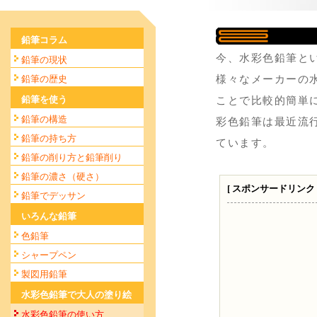
鉛筆コラム
今、水彩色鉛筆と
鉛筆の現状
鉛筆の歴史
様々なメーカーの
鉛筆を使う
ことで比較的簡単
鉛筆の構造
彩色鉛筆は最近流
鉛筆の持ち方
ています。
鉛筆の削り方と鉛筆削り
鉛筆の濃さ（硬さ）
[ スポンサードリンク 
鉛筆でデッサン
いろんな鉛筆
色鉛筆
シャープペン
製図用鉛筆
水彩色鉛筆で大人の塗り絵
水彩色鉛筆の使い方